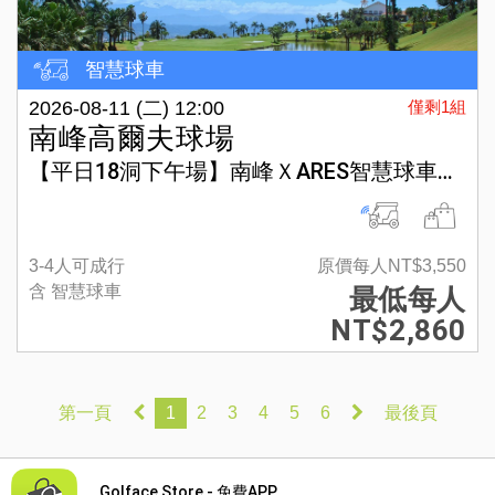
智慧球車
2026-08-11 (二) 12:00
僅剩1組
南峰高爾夫球場
【平日18洞下午場】南峰ＸARES智慧球車方案
3-4人可成行
原價每人NT$3,550
含 智慧球車
最低每人
NT$2,860
第一頁
1
2
3
4
5
6
最後頁
Golface Store - 免費APP