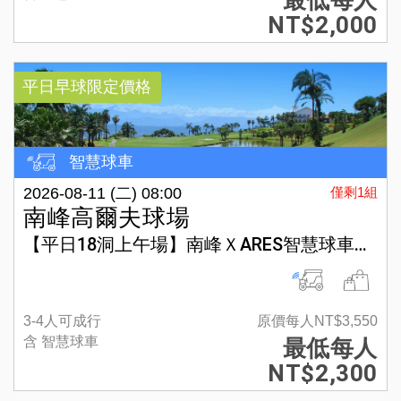
最低每人
NT$2,000
平日早球限定價格
智慧球車
2026-08-11 (二) 08:00
僅剩1組
南峰高爾夫球場
【平日18洞上午場】南峰ＸARES智慧球車方案
3-4人可成行
原價每人NT$3,550
含 智慧球車
最低每人
NT$2,300