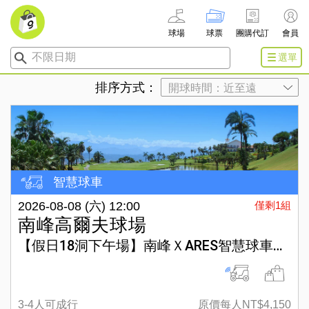
球場
球票
團購代訂
會員
不限日期
選單
排序方式：
智慧球車
2026-08-08 (六) 12:00
僅剩1組
南峰高爾夫球場
【假日18洞下午場】南峰ＸARES智慧球車方案
3-4人可成行
原價每人NT$4,150