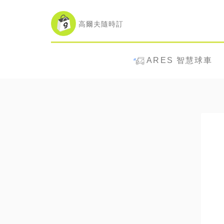
高爾夫隨時訂
ARES 智慧球車