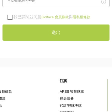
我已詳閱並同意
與
Golface 會員條款
隱私權條款
送出
訂票
e 會員條款
ARES 智慧球車
條款
搜尋票券
款
代訂/球隊團購