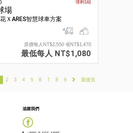
0
僅剩1組
球場
花ＸARES智慧球車方案
原價每人NT$2,550
省NT$1,470
最低每人 NT$1,080
2
3
4
5
6
7
8
9
最後頁
追蹤我們