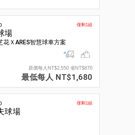
0
僅剩1組
球場
芝花ＸARES智慧球車方案
原價每人NT$2,550
省NT$870
最低每人 NT$1,680
0
僅剩1組
夫球場