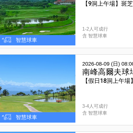
【9洞上午場】斑芝
1-2人可成行
含 智慧球車
智慧球車
2026-08-09 (日) 08:0
南峰高爾夫球
【假日18洞上午場
3-4人可成行
含 智慧球車
智慧球車