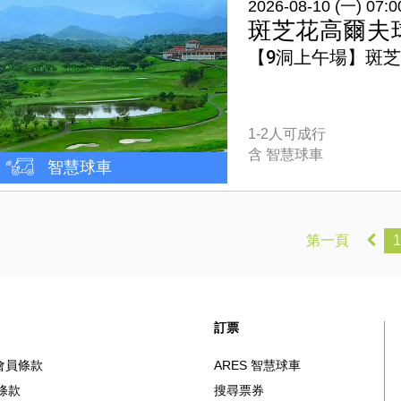
2026-08-10 (一) 07:0
斑芝花高爾夫
【9洞上午場】斑芝
1-2人可成行
含 智慧球車
智慧球車
第一頁
1
訂票
e 會員條款
ARES 智慧球車
條款
搜尋票券