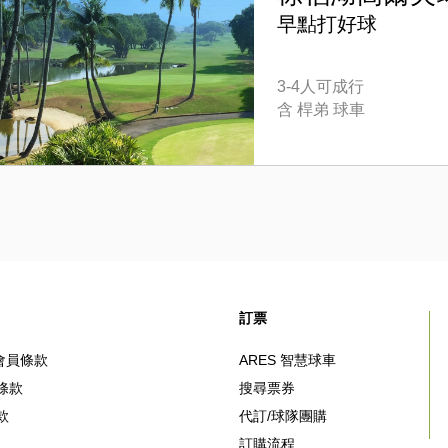
早點打好球
3-4人可成行
含 桿弟 球車
訂票
e 會員條款
ARES 智慧球車
條款
搜尋票券
款
代訂/球隊團購
訂購流程