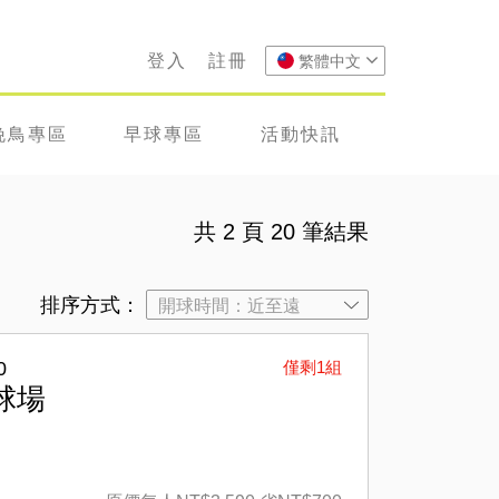
登入
註冊
繁體中文
晚鳥專區
早球專區
活動快訊
共 2 頁 20 筆結果
排序方式：
0
僅剩1組
球場