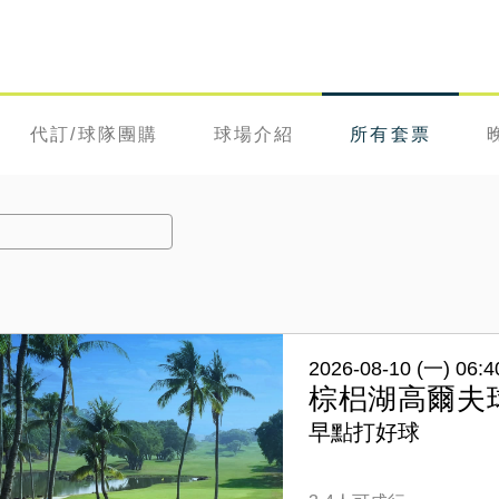
代訂/球隊團購
球場介紹
所有套票
2026-08-10 (一) 06:4
棕梠湖高爾夫
早點打好球