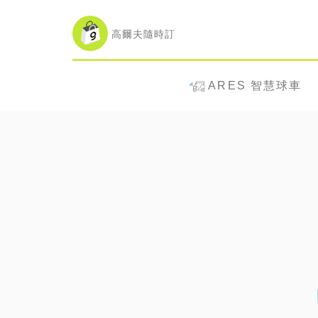
高爾夫隨時訂
ARES 智慧球車