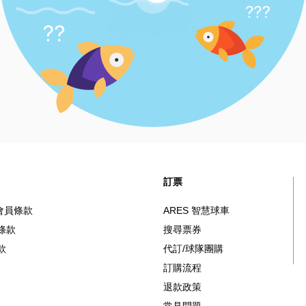
訂票
e 會員條款
ARES 智慧球車
條款
搜尋票券
款
代訂/球隊團購
訂購流程
退款政策
常見問題